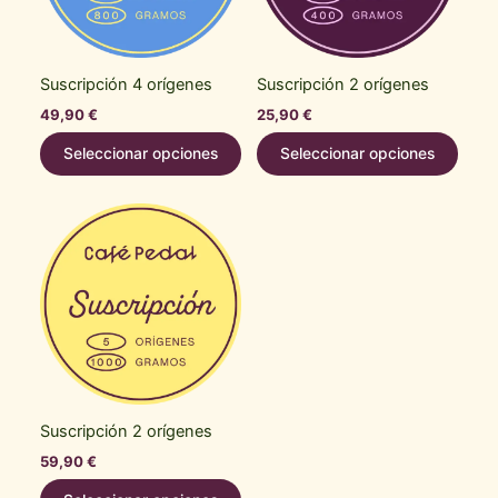
Suscripción 4 orígenes
Suscripción 2 orígenes
49,90
€
25,90
€
Seleccionar opciones
Seleccionar opciones
Este
Este
producto
producto
tiene
tiene
múltiples
múltiples
variantes.
variantes.
Las
Las
opciones
opciones
se
se
pueden
pueden
Suscripción 2 orígenes
elegir
elegir
59,90
€
en
en
la
la