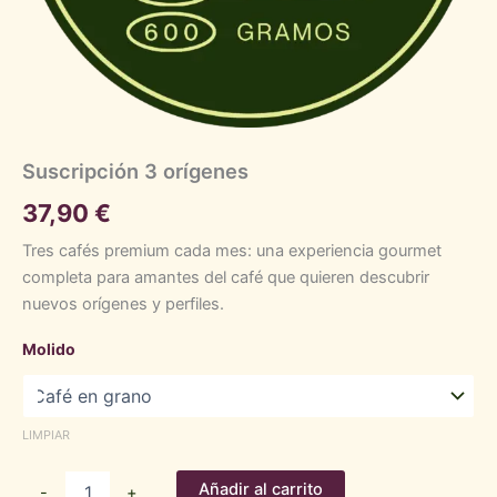
Suscripción 3 orígenes
37,90
€
Tres cafés premium cada mes: una experiencia gourmet
completa para amantes del café que quieren descubrir
nuevos orígenes y perfiles.
Molido
LIMPIAR
Suscripción
Añadir al carrito
-
+